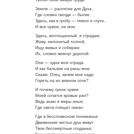
Земля — распятие для Духа,
Где словно гвозди — бытие.
Здесь, как в гробу — темно и глухо,
И все чужое, не мое.
Здесь, воплощенный, я страдаю,
Живу, непонятый толпой,
Ищу живых и собираю
Их, словно жемчуг дорогой.
Они — одна моя отрада
И как бальзам на раны мне.
Скажи, Отец, зачем мне надо
Гореть на их земном огне?
И почему грехи чужие
Моей сочатся кровью ран?
Ведь знаю я миры иные,
Где света плещет океан.
Где в бессловесном пониманье
Движеньем чистых душ живут
Твои бессмертные созданья,