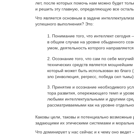
лет, после которых помочь нам можно бу­дет тол
и решить эту главную, определяю­щую все осталь
Что является основным в задаче интеллектуа­лиз
успешного выполнения? Это:
Понимание того, что интеллект сегодня
в общем случае на уровне обыденного созн
умом, деятельность которого направляется 
Осознание того, что сам по себе могучи
технических средств является мощнейшим и
ко­торый может быть использован во благо 
зло (инволюция, регресс, победа сил тьмы)
Принятие и осознание необходимого усл
тора развития, опережающего темп и урове
любы­ми интеллектуальными и другими сред
рассматрива­емыми как на уровне отдельног
Каковы цели, таковы и потенциально возможные
задающими их этическими системами и моральн
Что доминирует у нас сейчас и к чему оно ве­дет