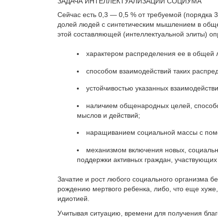
ЗАДАЧА ИНТЕЛЛЕКТУАЛИЗАЦИИ СОЦИУМА
Сейчас есть 0,3 — 0,5 % от требуемой (порядка 
долей людей с синтетическим мышлением в общем
этой составляющей (интеллектуальной эли­ты) о
характером распределения ее в общей л
способом взаимодействий таких распре
устойчивостью указанных взаимодействи
наличием общенародных целей, способс
мыслов и действий;
наращиванием социальной массы с помо
механизмом включения новых, социальн
поддержки активных граждан, участвующих 
Зачатие и рост любого социального организма бе
рождению мертвого ребенка, либо, что еще хуже
идиотией.
Учитывая ситуацию, времени для получения благ