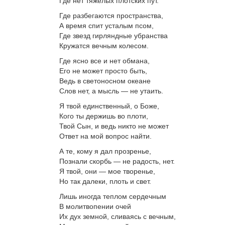
Где нет тяжелых плотских пут.
Где разбегаются пространства,
А время спит усталым псом,
Где звезд гирляндные убранства
Кружатся вечным колесом.
Где ясно все и нет обмана,
Его не может просто быть,
Ведь в светоносном океане
Слов нет, а мысль — не утаить.
Я твой единственный, о Боже,
Кого ты держишь во плоти,
Твой Сын, и ведь никто не может
Ответ на мой вопрос найти.
А те, кому я дал прозренье,
Познали скорбь — не радость, нет.
Я твой, они — мое творенье,
Но так далеки, плоть и свет.
Лишь иногда теплом сердечным
В молитвопении очей
Их дух земной, сливаясь с вечным,