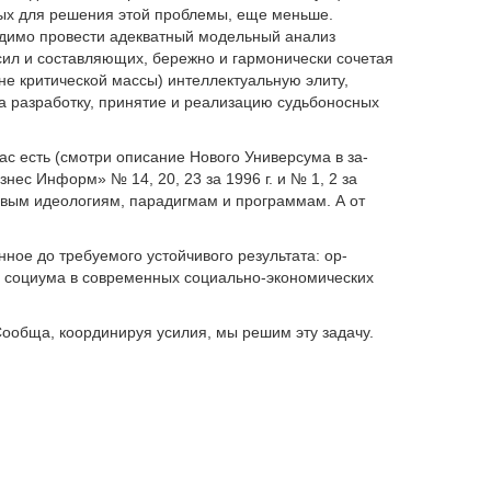
ных для решения этой проблемы, еще мень­ше.
одимо провести адекватный модельный ана­лиз
 сил и составляющих, бережно и гармоничес­ки сочетая
не критической массы) интеллектуаль­ную элиту,
 за разработку, принятие и реализацию судьбоносных
 есть (смотри описание Нового Универсума в за­
нес Информ» № 14, 20, 23 за 1996 г. и № 1, 2 за
но­вым идеологиям, парадигмам и программам. А от
нное до требуемого устойчивого результата: ор­
и социума в современных социально-экономических
 Сообща, координируя усилия, мы решим эту задачу.