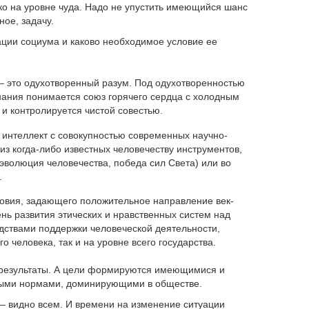
ько на уровне чуда. Надо не упустить име­ющийся шанс
ное, задачу.
ации социума и каково необходимое условие ее
 — это одухотворенный разум. Под одухотворенностью
ания по­нимается союз горячего сердца с холодным
и контроли­руется чистой совестью.
й интеллект с совокупностью современных научно-
з ког­да-либо известных человечеству инструментов,
(эволю­ция человечества, победа сил Света) или во
.
овия, задающего положительное направление век­
нь раз­вития этических и нравственных систем над
ствами под­держки человеческой деятельности,
о человека, так и на уровне всего государства.
 результаты. А цели формируются имеющимися и
ы­ми нормами, доминирующими в обществе.
 — видно всем. И времени на изменение ситу­ации