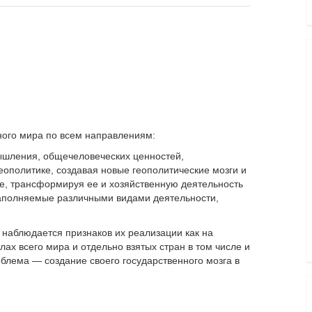
ого мира по всем направлениям:
ышления, общечеловеческих ценностей,
геополитике, создавая новые гео­политические мозги и
ке, трансформируя ее и хозяйственную деятельность
аполняемые различ­ными видами деятельности,
наблюдается призна­ков их реализации как на
лах всего мира и от­дельно взятых стран в том числе и
блема — создание своего государ­ственного мозга в