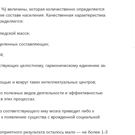
3 %) величины, которая количественно определя­ется
 составе населения. Качественная характери­стика
пределяется:
юд­ской массе;
де­ленных составляющих;
й;
тву­ющих целостному, гармоническому единению за­
щью и вокруг таких интеллектуальных центров;
о полезных видов деятельности и эффективностью
в этих процессах.
з соответствующего ему мозга приводит либо к
, к появлению существа с врожденной социальной
оприятного результата осталось мало — не более 1-3