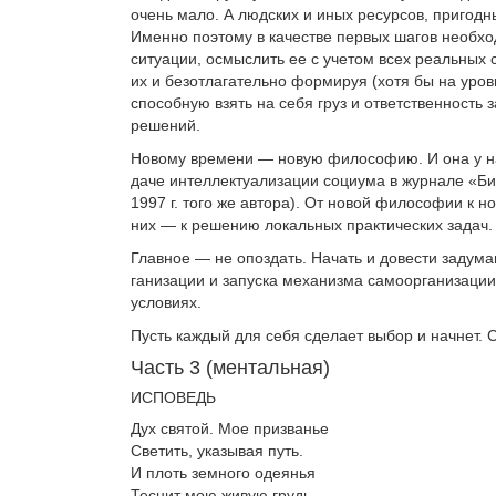
очень мало. А людских и иных ресурсов, при­год
Именно поэтому в качестве первых шагов не­обх
ситуации, осмыслить ее с учетом всех реаль­ных
их и безотлагательно формируя (хотя бы на уров
способную взять на себя груз и ответ­ственность
решений.
Новому времени — новую философию. И она у нас
даче интеллектуализации социума в журнале «Биз­
1997 г. того же автора). От новой философии к 
них — к решению локальных практических задач.
Главное — не опоздать. Начать и довести заду­ма
ганизации и запуска механизма самоорганизаци
условиях.
Пусть каждый для себя сделает выбор и нач­нет.
Часть 3 (ментальная)
ИСПОВЕДЬ
Дух святой. Мое призванье
Светить, указывая путь.
И плоть земного одеянья
Теснит мою живую грудь.