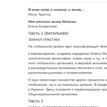
Я
есмь путь и истина, и жизнь…
Posted
By
09.07.2015
МАНУ
Иисус Христос
on
Нет религии выше Истины.
Елена Блаватская
Часть 1 (витальная)
ЗЕМНАЯ ПРАКТИКА
На глобальном уровне идет трансформация Земн
в мировоззрении, создавая парадигмы Но­вого М
синтетические философии, новую науку и т.д.; в 
тело глобального организ­ма; в мировой экономи
в распределенные всеземные оболочки и сети, з
различными рынками и силами влияния.
И еще происходит множество других процессов и 
глобальном, так и на локальных уровнях. В преде
в Украине. Здесь основная и пер­воочередная про
общенациональном организме.
Часть 2